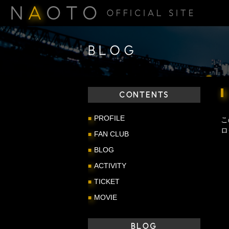
N
A
OTO
OFFICIAL SITE
BLOG
CONTENTS
PROFILE
こ
ロ
FAN CLUB
BLOG
ACTIVITY
TICKET
MOVIE
BLOG