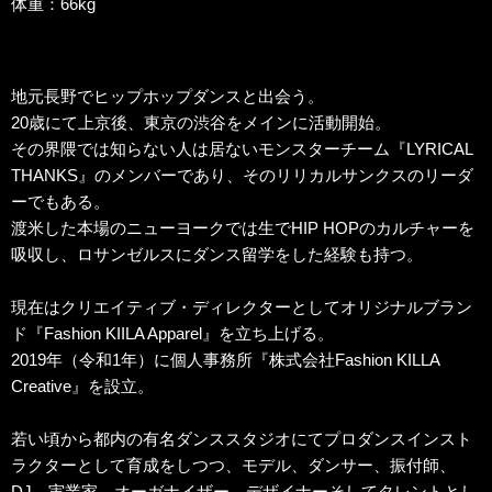
体重：66kg
地元長野でヒップホップダンスと出会う。
20歳にて上京後、東京の渋谷をメインに活動開始。
その界隈では知らない人は居ないモンスターチーム『LYRICAL
THANKS』のメンバーであり、そのリリカルサンクスのリーダ
ーでもある。
渡米した本場のニューヨークでは生でHIP HOPのカルチャーを
吸収し、ロサンゼルスにダンス留学をした経験も持つ。
現在はクリエイティブ・ディレクターとしてオリジナルブラン
ド『Fashion KIILA Apparel』を立ち上げる。
2019年（令和1年）に個人事務所『株式会社Fashion KILLA
Creative』を設立。
若い頃から都内の有名ダンススタジオにてプロダンスインスト
ラクターとして育成をしつつ、モデル、ダンサー、振付師、
DJ、実業家、オーガナイザー、デザイナーそしてタレントとし