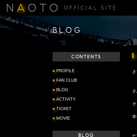
N
A
OTO
OFFICIAL SITE
BLOG
CONTENTS
PROFILE
さ
FAN CLUB
BLOG
さ
ACTIVITY
そ
TICKET
本
MOVIE
BLOG
だ