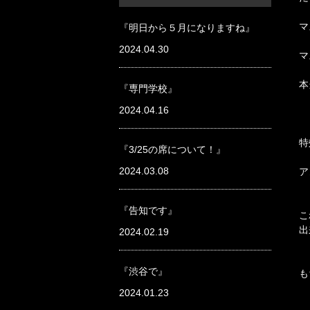
マ
『明日から５月になりますね』
2024.04.30
マ
本
『専門学校』
2024.04.16
特
『3/25の席について！』
2024.03.08
ア
『告知です』
こ
出
2024.02.19
『渋谷で』
も
2024.01.23