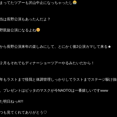
まってたツアーも沢山中止になっちゃったし
当は長野公演もあったんだよ？
野凱旋公演になるよね
から長野公演来年の楽しみにして、とにかく後2公演カマして来る★
２月もそれでもディナーショーツアーやるみたいだから！
年もラストまで怪我と体調管理しっかりしてラストまでステージ駆け抜
、プレゼントはピッタのマスクが今NAOTOは一番嬉しいですwww
た明日ねっA!!!
つも見てくれてありがとう♡