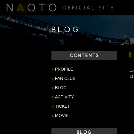
N
A
OTO
OFFICIAL SITE
BLOG
CONTENTS
PROFILE
こ
ロ
FAN CLUB
BLOG
ACTIVITY
TICKET
MOVIE
BLOG