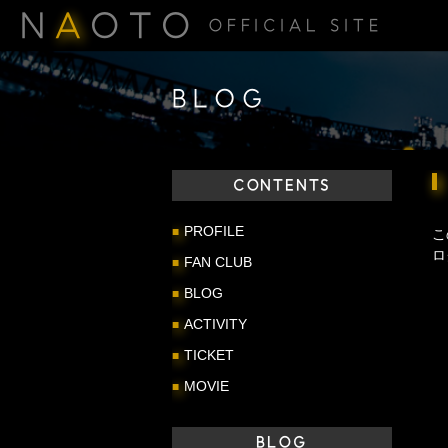
N
A
OTO
OFFICIAL SITE
BLOG
CONTENTS
PROFILE
こ
ロ
FAN CLUB
BLOG
ACTIVITY
TICKET
MOVIE
BLOG