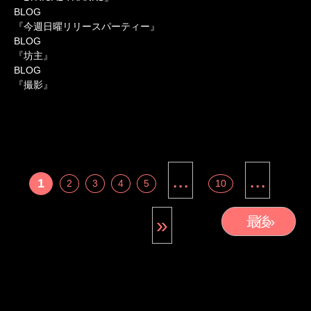
BLOG
『今週日曜リリースパーティー』
BLOG
『坊主』
BLOG
『撮影』
...
...
1
2
3
4
5
10
»
最後 »